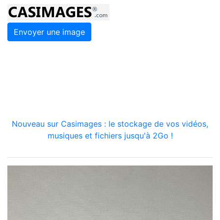
Envoyer une image
Nouveau sur Casimages : le stockage de vos vidéos,
musiques et fichiers jusqu'à 2Go !