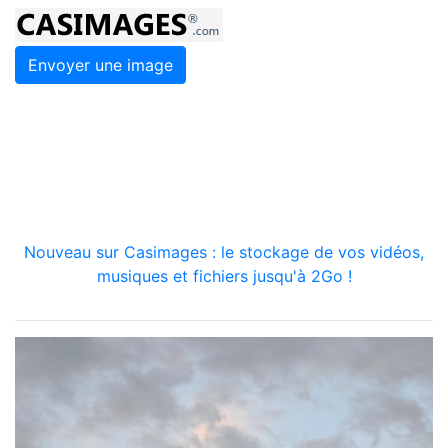
Envoyer une image
Nouveau sur Casimages : le stockage de vos vidéos,
musiques et fichiers jusqu'à 2Go !