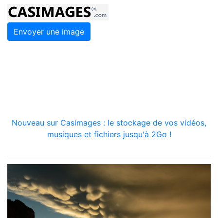
Envoyer une image
Nouveau sur Casimages : le stockage de vos vidéos,
musiques et fichiers jusqu'à 2Go !