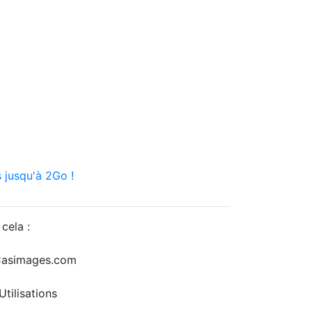
 jusqu'à 2Go !
cela :
r Casimages.com
tilisations