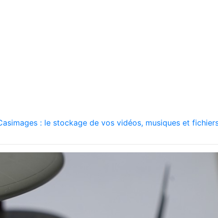
asimages : le stockage de vos vidéos, musiques et fichiers