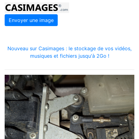
Envoyer une image
Nouveau sur Casimages : le stockage de vos vidéos,
musiques et fichiers jusqu'à 2Go !