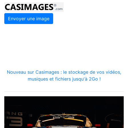
Envoyer une image
Nouveau sur Casimages : le stockage de vos vidéos,
musiques et fichiers jusqu'à 2Go !