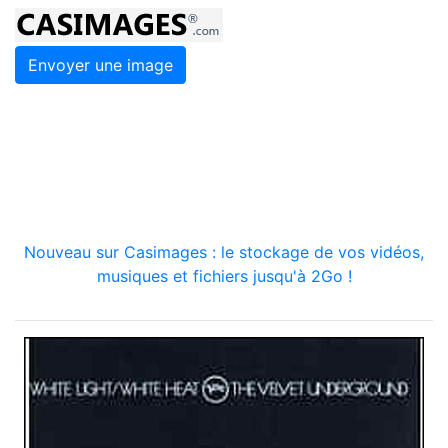
Envoyer une image
Nouveau sur Casimages : le stockage de vos vidéos,
musiques et fichiers jusqu'à 2Go !