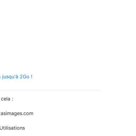
 jusqu'à 2Go !
cela :
r Casimages.com
tilisations