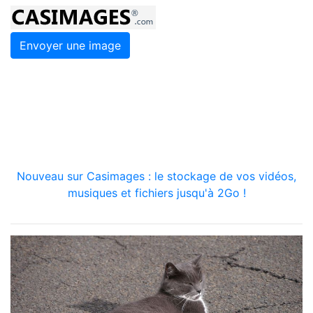
Envoyer une image
Nouveau sur Casimages : le stockage de vos vidéos,
musiques et fichiers jusqu'à 2Go !