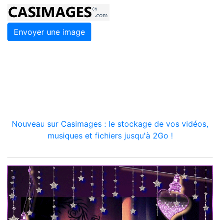
Envoyer une image
Nouveau sur Casimages : le stockage de vos vidéos,
musiques et fichiers jusqu'à 2Go !