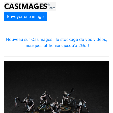
Envoyer une image
Nouveau sur Casimages : le stockage de vos vidéos,
musiques et fichiers jusqu'à 2Go !