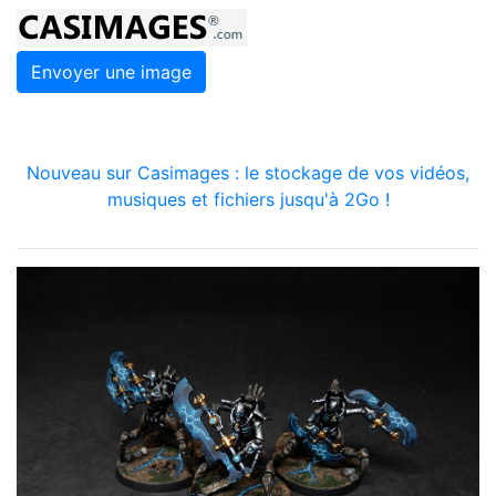
Envoyer une image
Nouveau sur Casimages : le stockage de vos vidéos,
musiques et fichiers jusqu'à 2Go !