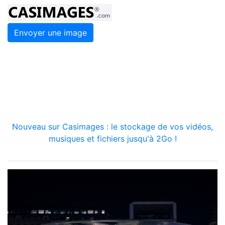
Envoyer une image
Nouveau sur Casimages : le stockage de vos vidéos,
musiques et fichiers jusqu'à 2Go !