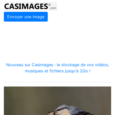
Envoyer une image
Nouveau sur Casimages : le stockage de vos vidéos,
musiques et fichiers jusqu'à 2Go !