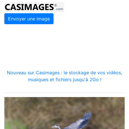
Envoyer une image
Nouveau sur Casimages : le stockage de vos vidéos,
musiques et fichiers jusqu'à 2Go !