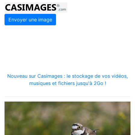
Envoyer une image
Nouveau sur Casimages : le stockage de vos vidéos,
musiques et fichiers jusqu'à 2Go !