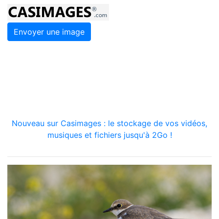
Envoyer une image
Nouveau sur Casimages : le stockage de vos vidéos,
musiques et fichiers jusqu'à 2Go !