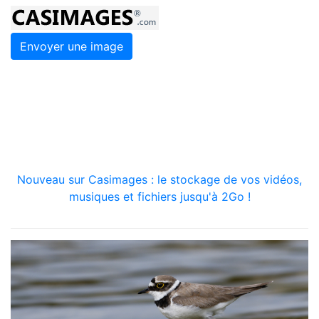
Envoyer une image
Nouveau sur Casimages : le stockage de vos vidéos,
musiques et fichiers jusqu'à 2Go !