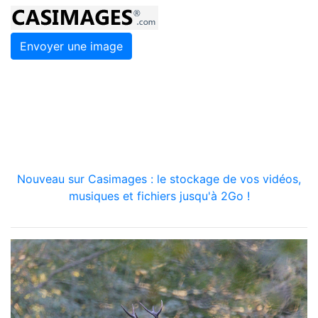
Envoyer une image
Nouveau sur Casimages : le stockage de vos vidéos,
musiques et fichiers jusqu'à 2Go !