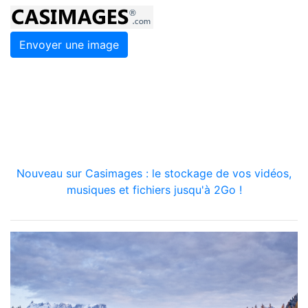
Envoyer une image
Nouveau sur Casimages : le stockage de vos vidéos,
musiques et fichiers jusqu'à 2Go !