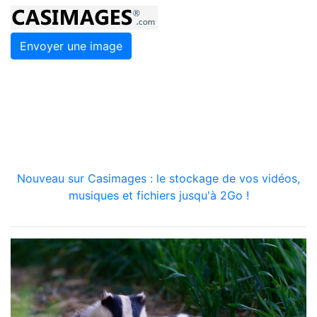
Envoyer une image
Nouveau sur Casimages : le stockage de vos vidéos,
musiques et fichiers jusqu'à 2Go !