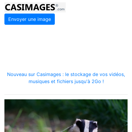
Envoyer une image
Nouveau sur Casimages : le stockage de vos vidéos,
musiques et fichiers jusqu'à 2Go !