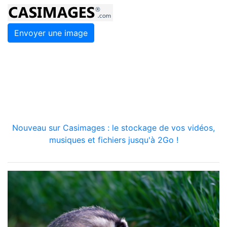
Envoyer une image
Nouveau sur Casimages : le stockage de vos vidéos,
musiques et fichiers jusqu'à 2Go !