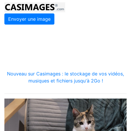
Envoyer une image
Nouveau sur Casimages : le stockage de vos vidéos,
musiques et fichiers jusqu'à 2Go !