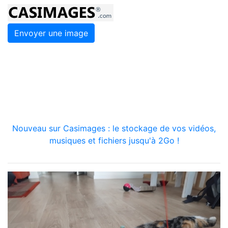
Envoyer une image
Nouveau sur Casimages : le stockage de vos vidéos,
musiques et fichiers jusqu'à 2Go !