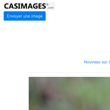
Envoyer une image
Nouveau sur C