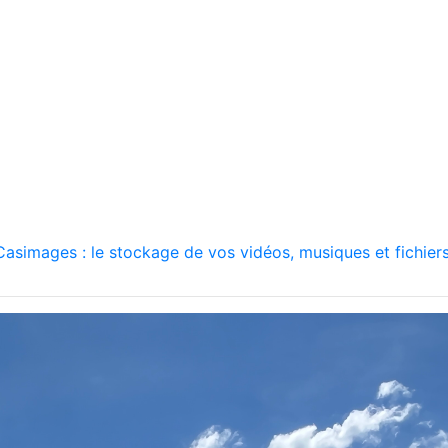
asimages : le stockage de vos vidéos, musiques et fichiers