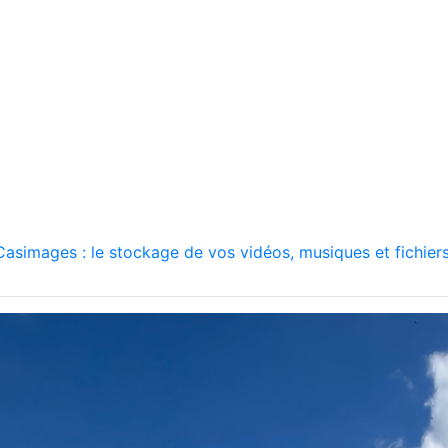
asimages : le stockage de vos vidéos, musiques et fichiers