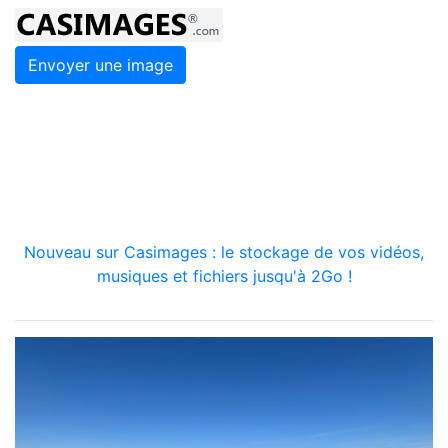
Envoyer une image
Nouveau sur Casimages : le stockage de vos vidéos,
musiques et fichiers jusqu'à 2Go !