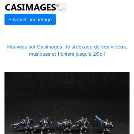
Envoyer une image
Nouveau sur Casimages : le stockage de vos vidéos,
musiques et fichiers jusqu'à 2Go !