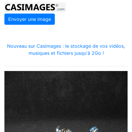
Envoyer une image
Nouveau sur Casimages : le stockage de vos vidéos,
musiques et fichiers jusqu'à 2Go !