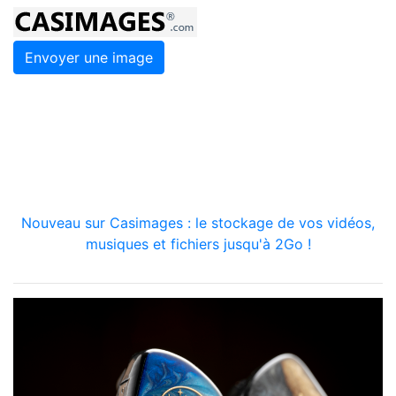
Envoyer une image
Nouveau sur Casimages : le stockage de vos vidéos,
musiques et fichiers jusqu'à 2Go !