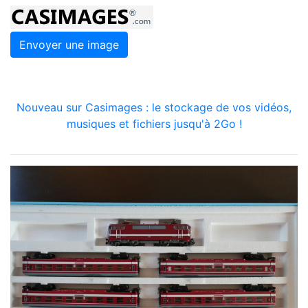
Envoyer une image
Nouveau sur Casimages : le stockage de vos vidéos,
musiques et fichiers jusqu'à 2Go !