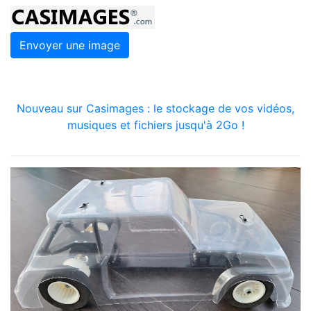
Envoyer une image
Nouveau sur Casimages : le stockage de vos vidéos,
musiques et fichiers jusqu'à 2Go !