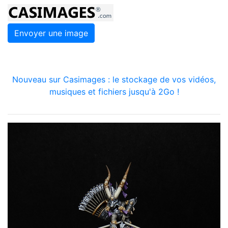
Envoyer une image
Nouveau sur Casimages : le stockage de vos vidéos,
musiques et fichiers jusqu'à 2Go !