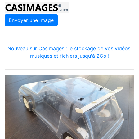
Envoyer une image
Nouveau sur Casimages : le stockage de vos vidéos,
musiques et fichiers jusqu'à 2Go !