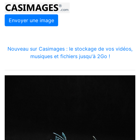
Envoyer une image
Nouveau sur Casimages : le stockage de vos vidéos,
musiques et fichiers jusqu'à 2Go !