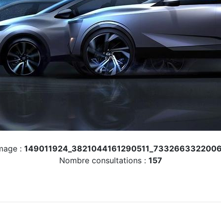
mage :
149011924_3821044161290511_733266332200
Nombre consultations :
157