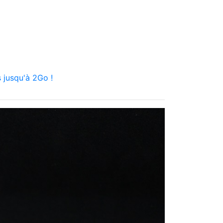
 jusqu'à 2Go !