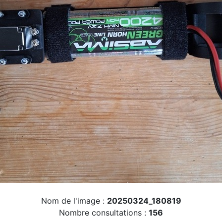
Nom de l'image :
20250324_180819
Nombre consultations :
156