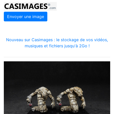
Envoyer une image
Nouveau sur Casimages : le stockage de vos vidéos,
musiques et fichiers jusqu'à 2Go !