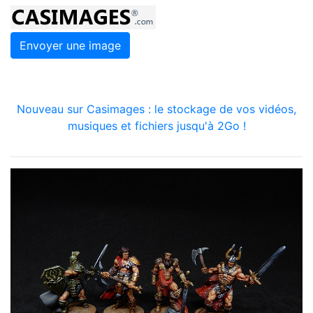
Envoyer une image
Nouveau sur Casimages : le stockage de vos vidéos,
musiques et fichiers jusqu'à 2Go !