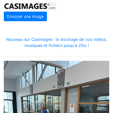
Envoyer une image
Nouveau sur Casimages : le stockage de vos vidéos,
musiques et fichiers jusqu'à 2Go !