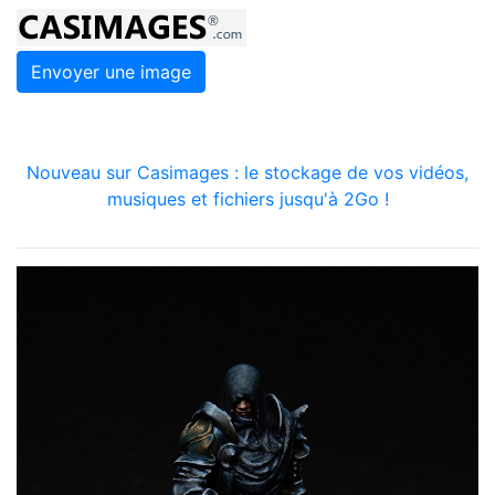
Envoyer une image
Nouveau sur Casimages : le stockage de vos vidéos,
musiques et fichiers jusqu'à 2Go !