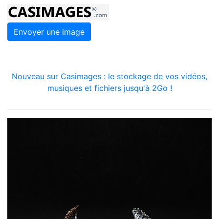
Envoyer une image
Nouveau sur Casimages : le stockage de vos vidéos,
musiques et fichiers jusqu'à 2Go !