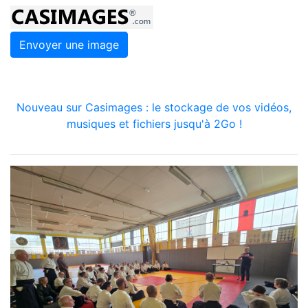
Envoyer une image
Nouveau sur Casimages : le stockage de vos vidéos,
musiques et fichiers jusqu'à 2Go !