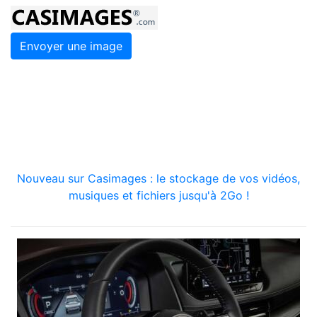
Envoyer une image
Nouveau sur Casimages : le stockage de vos vidéos,
musiques et fichiers jusqu'à 2Go !