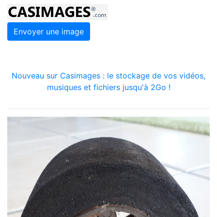
Envoyer une image
Nouveau sur Casimages : le stockage de vos vidéos,
musiques et fichiers jusqu'à 2Go !