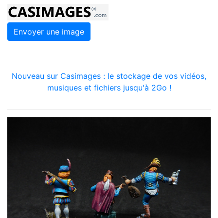
Envoyer une image
Nouveau sur Casimages : le stockage de vos vidéos,
musiques et fichiers jusqu'à 2Go !